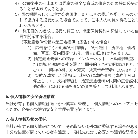
（4） 公衆衛生の向上または児童の健全な育成の推進のため特に必要
ることが困難であるとき。
（5）国の機関もしくは地方公共団体、またはその委託を受けたもの
して協力する必要がある場合であって、ご本人の同意を得ること
れがあるとき。
（6） 利用目的の達成に必要な範囲で、機密保持契約を締結している
囲で開示する場合。
《不動産物件情報を第三者提供（広告）する場合》
1） 広告を行う不動産物件情報は、物件種目、所在地、価格
備、写真、案内図等であり、個人の氏名は含みません。
2）指定流通機構への登録、インターネット、不動産情報誌
たは他の不動産会社を通じて間接的（当社の同意のもと、
む）に、契約の相手方や売買・賃貸借希望者に提供されま
3） 契約が成立した場合は、速やかに成約報告（成約年月日
停止します。成約情報は、指定流通機構や民間の広告媒体
他の取引における価格査定の資料等として利用されます。
6. 個人情報の安全管理措置
当社が有する個人情報は適正かつ慎重に管理し、個人情報への不正アクセ
るため、必要かつ適切な安全管理措置を講じます。
7. 個人情報取扱の委託
当社が有する個人情報について、その取扱いを外部に委託する場合があり
十分な措置が講じている者を選定し、委託先に対し必要かつ適切な監督を