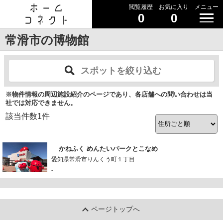
閲覧履歴
お気に入り
メニュー
0
0
常滑市の博物館
スポットを絞り込む
※物件情報の周辺施設紹介のページであり、各店舗への問い合わせは当
社では対応できません。
該当件数
1
件
かねふく めんたいパークとこなめ
愛知県常滑市りんくう町１丁目
-
ページトップへ