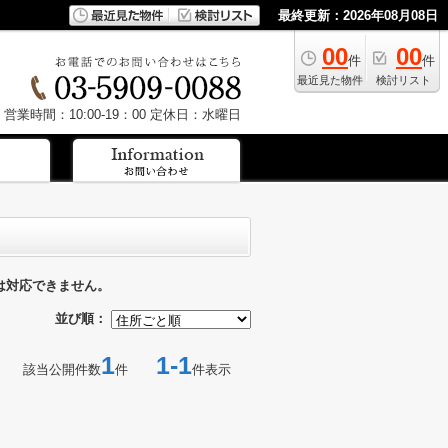
最終更新：2026年08月08日
00
00
件
件
最近見た物件
検討リスト
営業時間：10:00-19：00
定休日：水曜日
は対応できません。
並び順：
1
1-1
該当公開件数
件
件表示