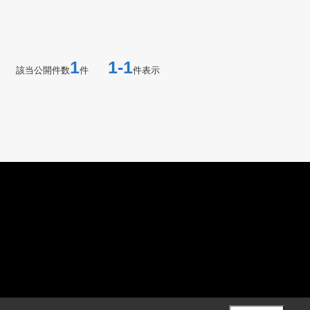
1
1-1
該当公開件数
件
件表示