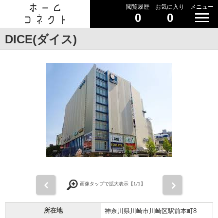
閲覧履歴
お気に入り
メニュー
0
0
DICE(ダイス)
前
次
画像タップで拡大表示【
1
/1】
所在地
神奈川県川崎市川崎区駅前本町8