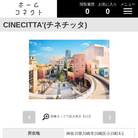
閲覧履歴
お気に入り
メニュー
0
0
CINECITTA'(チネチッタ)
前
次
画像タップで拡大表示【
1
/1】
所在地
神奈川県川崎市川崎区小川町4-1