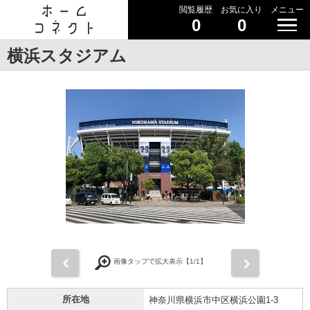
閲覧履歴
お気に入り
メニュー
0
0
横浜スタジアム
前
次
画像タップで拡大表示【
1
/1】
所在地
神奈川県横浜市中区横浜公園1-3