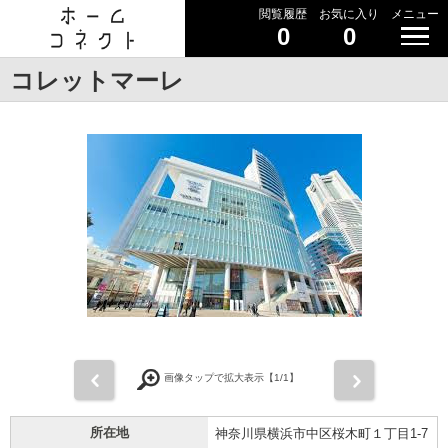
閲覧履歴
お気に入り
メニュー
0
0
コレットマーレ
前
次
画像タップで拡大表示【
1
/1】
所在地
神奈川県横浜市中区桜木町１丁目1-7