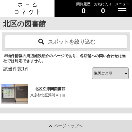
閲覧履歴
お気に入り
メニュー
0
0
北区の図書館
スポットを絞り込む
※物件情報の周辺施設紹介のページであり、各店舗への問い合わせは当
社では対応できません。
該当件数
1
件
北区立浮間図書館
東京都北区浮間４丁目
-
ページトップへ