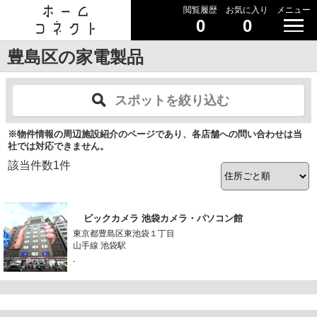
閲覧履歴
お気に入り
メニュー
0
0
豊島区の家電製品
スポットを絞り込む
※物件情報の周辺施設紹介のページであり、各店舗への問い合わせは当
社では対応できません。
該当件数
1
件
ビックカメラ 池袋カメラ・パソコン館
東京都豊島区東池袋１丁目
山手線 池袋駅
-