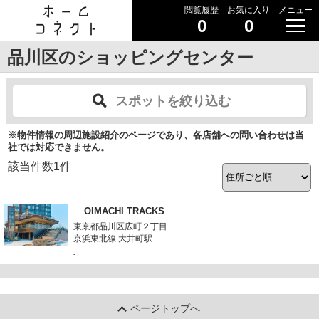
閲覧履歴
お気に入り
メニュー
0
0
品川区のショッピングセンター
スポットを絞り込む
※物件情報の周辺施設紹介のページであり、各店舗への問い合わせは当
社では対応できません。
該当件数
1
件
OIMACHI TRACKS
東京都品川区広町２丁目
京浜東北線 大井町駅
-
ページトップへ