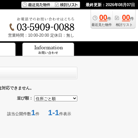
最終更新：2026年08月07日
00
00
件
件
最近見た物件
検討リスト
営業時間：10:00-20:00
定休日：無し
は対応できません。
並び順：
1
1-1
該当公開件数
件
件表示