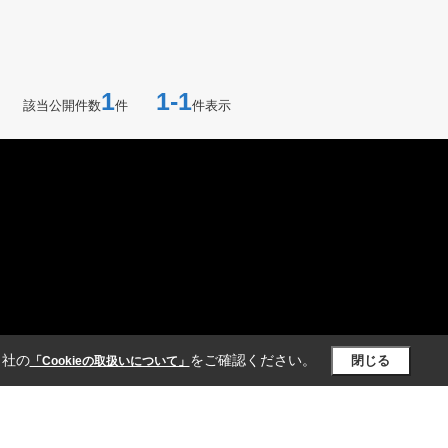
1
1-1
該当公開件数
件
件表示
当社の
をご確認ください。
閉じる
「Cookieの取扱いについて」